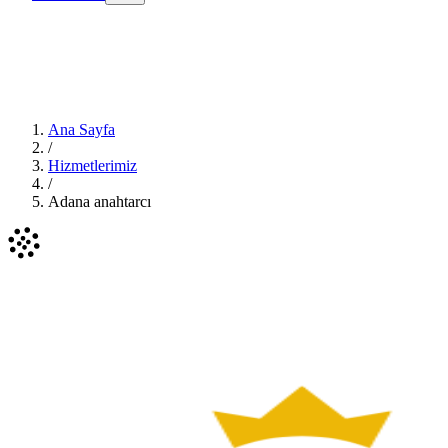
Ana Sayfa
/
Hizmetlerimiz
/
Adana anahtarcı