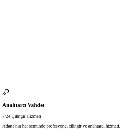
-
Anahtarcı fiyatları neden değişir?
Anahtarcı fiyatları, hizmetin türü ve yapılan işe göre değişir.
-
Ucuz çilingir hizmetlerinin oluşturduğu riskler nelerdir?
Ucuz çilingir hizmetlerinin oluşturduğu riskler, tecrübesizlik, uzman
olmayış ve kalite ve güvenlik açısından geri planda kalmaadır.
-
Acil çilingir çağırırken nelere dikkat edilmeli?
Acil çilingir çağırırken, güvenilir bir anahtarcı seçmek, fiyatlar
konusunu incelemek ve hizmetlerin kalitesi ve güvenlik açısından
değerlendirmek önemlidir.
📞
Anahtarcı Vahdet
7/24 Çilingir Hizmeti
Adana'nın her semtinde profesyonel çilingir ve anahtarcı hizmeti.