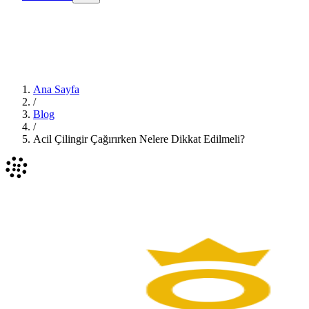
Ana Sayfa
/
Blog
/
Acil Çilingir Çağırırken Nelere Dikkat Edilmeli?