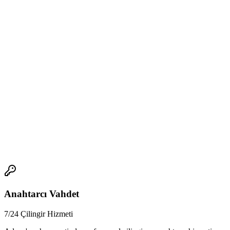
-
Acil çilingir çağırırken ne yapmak gerekiyor?
- Güvenilir ve tecrübeli bir anahtarcı ve çilingir hizmetini
seçmelisiniz.
-
7/24 anahtarcı hizmeti ne anlama geliyor?
- Günün her saatinde anahtarcı hizmetini sunan bir hizmettir.
-
Fiyatlandırma, güvenlik ve hizmet kalitesi konusunda ne
yapmak gerekiyor?
- Fiyatların yanı sıra hizmetin kalitesi ve güvenilirliği de önemlidir.
📞
Anahtarcı Vahdet
7/24 Çilingir Hizmeti