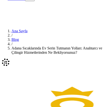
Ana Sayfa
/
Blog
/
Adana Sıcaklarında Ev Serin Tutmanın Yolları: Anahtarcı ve
Çilingir Hizmetlerinden Ne Bekliyorsunuz?