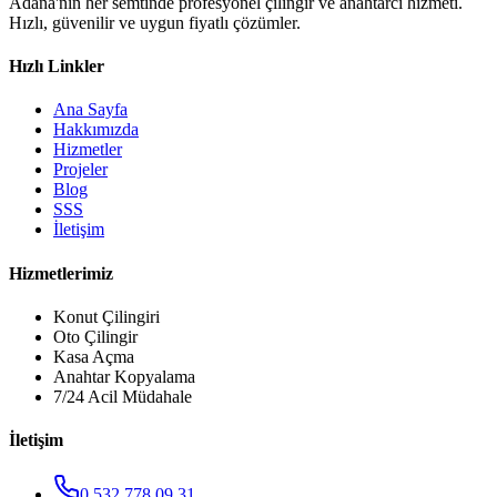
Adana'nın her semtinde profesyonel çilingir ve anahtarcı hizmeti.
Hızlı, güvenilir ve uygun fiyatlı çözümler.
Hızlı Linkler
Ana Sayfa
Hakkımızda
Hizmetler
Projeler
Blog
SSS
İletişim
Hizmetlerimiz
Konut Çilingiri
Oto Çilingir
Kasa Açma
Anahtar Kopyalama
7/24 Acil Müdahale
İletişim
0 532 778 09 31