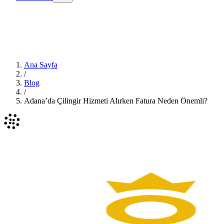
Ana Sayfa
/
Blog
/
Adana’da Çilingir Hizmeti Alırken Fatura Neden Önemli?