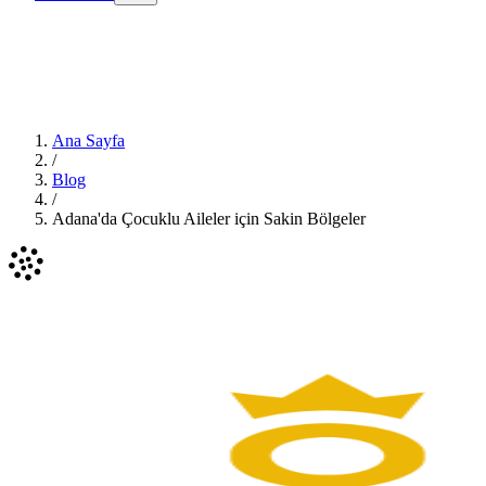
Ana Sayfa
/
Blog
/
Adana'da Çocuklu Aileler için Sakin Bölgeler