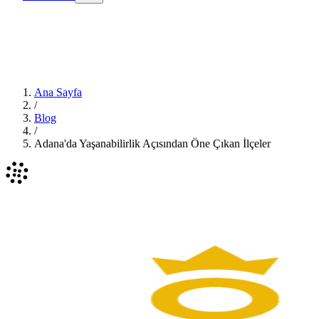
Ana Sayfa
/
Blog
/
Adana'da Yaşanabilirlik Açısından Öne Çıkan İlçeler