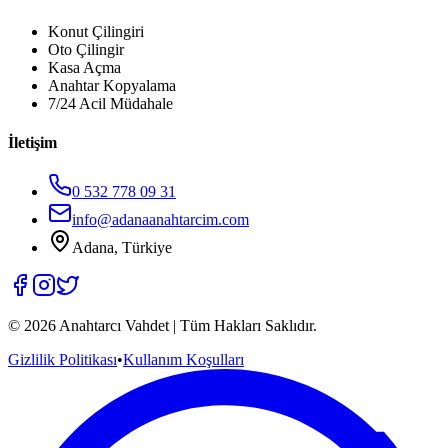
Konut Çilingiri
Oto Çilingir
Kasa Açma
Anahtar Kopyalama
7/24 Acil Müdahale
İletişim
0 532 778 09 31
info@adanaanahtarcim.com
Adana, Türkiye
©
2026
Anahtarcı Vahdet | Tüm Hakları Saklıdır.
Gizlilik Politikası
•
Kullanım Koşulları