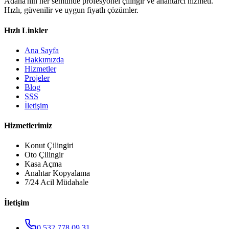
Adana'nın her semtinde profesyonel çilingir ve anahtarcı hizmeti.
Hızlı, güvenilir ve uygun fiyatlı çözümler.
Hızlı Linkler
Ana Sayfa
Hakkımızda
Hizmetler
Projeler
Blog
SSS
İletişim
Hizmetlerimiz
Konut Çilingiri
Oto Çilingir
Kasa Açma
Anahtar Kopyalama
7/24 Acil Müdahale
İletişim
0 532 778 09 31