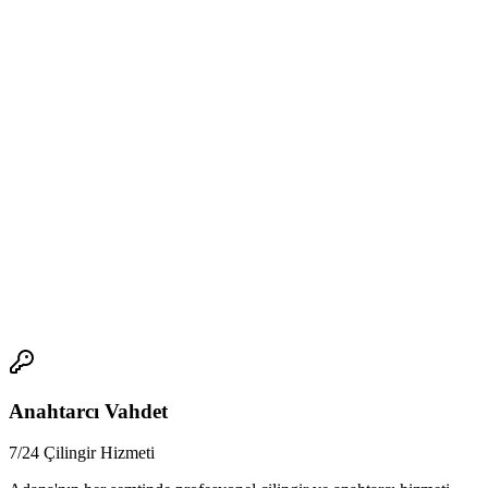
* Fiyatlandırma ve güvenlik, Adana'da vatandaşın yaşam
standartlarını etkiler.
* Ulaşım ve hizmetler Adana'da ne işe yarar?
* Ulaşım ve hizmetler, Adana'da vatandaşın yaşam standartlarını
etkiler.
* Adana'da yaşanabilirlik açısından öne çıkan ilçelerin güvenliği ne
kadar?
* Adana'da yaşanabilirlik açısından öne çıkan ilçelerin güvenliği,
vatandaşların huzursuzluk yaşamadan yaşamlarını sürdürmelerini
sağlar.
📞
Anahtarcı Vahdet
7/24 Çilingir Hizmeti