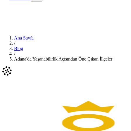
Ana Sayfa
/
Blog
/
Adana'da Yaşanabilirlik Açısından Öne Çıkan İllçeler