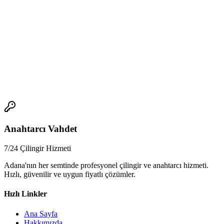
- Evet, Adana'da 7/24 anahtarcı hizmeti mevcuttur.
-
Adana'da en iyi anahtarcı hizmetleri kimler?
- Adana'da en iyi anahtarcı hizmetleri, deneyimli ustalarıyla
bilinmektedir.
📞
Anahtarcı Vahdet
7/24 Çilingir Hizmeti
Adana'nın her semtinde profesyonel çilingir ve anahtarcı hizmeti.
Hızlı, güvenilir ve uygun fiyatlı çözümler.
Hızlı Linkler
Ana Sayfa
Hakkımızda