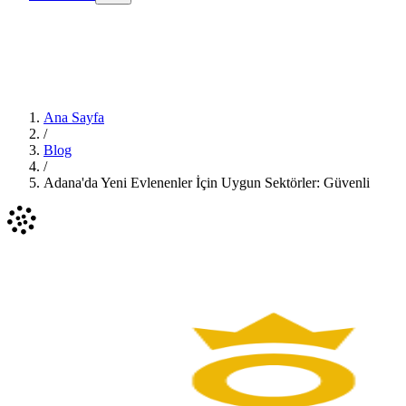
Ana Sayfa
/
Blog
/
Adana'da Yeni Evlenenler İçin Uygun Sektörler: Güvenli