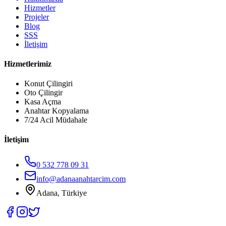
Hizmetler
Projeler
Blog
SSS
İletişim
Hizmetlerimiz
Konut Çilingiri
Oto Çilingir
Kasa Açma
Anahtar Kopyalama
7/24 Acil Müdahale
İletişim
0 532 778 09 31
info@adanaanahtarcim.com
Adana, Türkiye