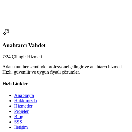
düşük olması, yanlış usta seçimi veya aşırı fiyat belirleme olabilir.
📞
Anahtarcı Vahdet
7/24 Çilingir Hizmeti
Adana'nın her semtinde profesyonel çilingir ve anahtarcı hizmeti.
Hızlı, güvenilir ve uygun fiyatlı çözümler.
Hızlı Linkler
Ana Sayfa
Hakkımızda
Hizmetler
Projeler
Blog
SSS
İletişim