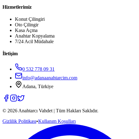
Hizmetlerimiz
Konut Çilingiri
Oto Çilingir
Kasa Açma
Anahtar Kopyalama
7/24 Acil Müdahale
İletişim
0 532 778 09 31
info@adanaanahtarcim.com
Adana, Türkiye
©
2026
Anahtarcı Vahdet | Tüm Hakları Saklıdır.
Gizlilik Politikası
•
Kullanım Koşulları