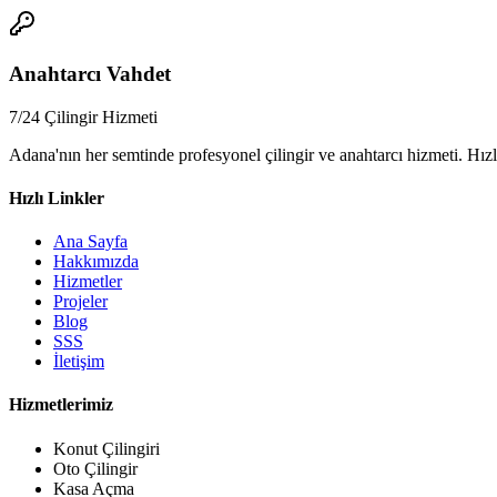
📞
Anahtarcı Vahdet
7/24 Çilingir Hizmeti
Adana'nın her semtinde profesyonel çilingir ve anahtarcı hizmeti. Hızl
Hızlı Linkler
Ana Sayfa
Hakkımızda
Hizmetler
Projeler
Blog
SSS
İletişim
Hizmetlerimiz
Konut Çilingiri
Oto Çilingir
Kasa Açma