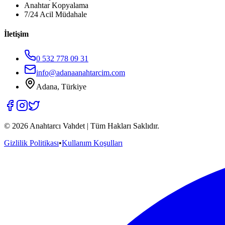
Anahtar Kopyalama
7/24 Acil Müdahale
İletişim
0 532 778 09 31
info@adanaanahtarcim.com
Adana, Türkiye
©
2026
Anahtarcı Vahdet | Tüm Hakları Saklıdır.
Gizlilik Politikası
•
Kullanım Koşulları