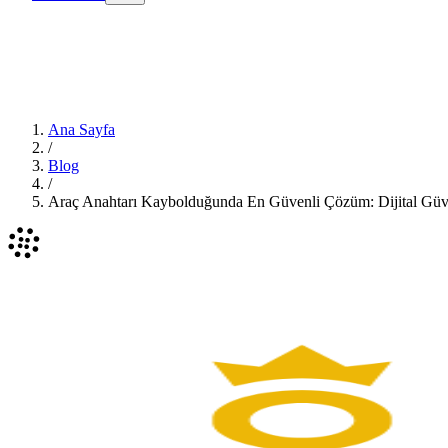
Ana Sayfa
/
Blog
/
Araç Anahtarı Kaybolduğunda En Güvenli Çözüm: Dijital Güve