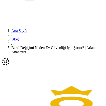
Ana Sayfa
/
Blog
/
Barel Değişimi Neden Ev Güvenliği İçin Şarttır? | Adana
Anahtarcı