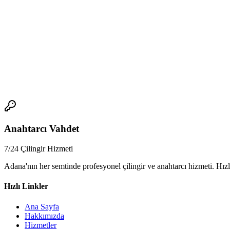
Dijital kilidin saldırı koruma özellikleri, sistemlerin güvenliğinden s
5.
Dijital kilidin güvenlik protokollerini nasıl belirleyebiliriz?
Dijital kilidin güvenlik protokollerinin belirlenmesi, sistemin güvenliğ
kullanılmasıdır.
📞
Anahtarcı Vahdet
7/24 Çilingir Hizmeti
Adana'nın her semtinde profesyonel çilingir ve anahtarcı hizmeti. Hızl
Hızlı Linkler
Ana Sayfa
Hakkımızda
Hizmetler