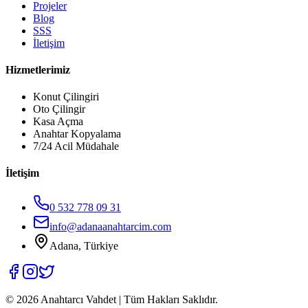
Projeler
Blog
SSS
İletişim
Hizmetlerimiz
Konut Çilingiri
Oto Çilingir
Kasa Açma
Anahtar Kopyalama
7/24 Acil Müdahale
İletişim
0 532 778 09 31
info@adanaanahtarcim.com
Adana, Türkiye
©
2026
Anahtarcı Vahdet | Tüm Hakları Saklıdır.