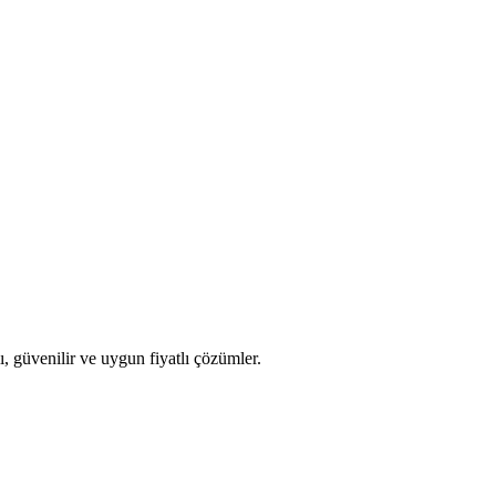
orumludur. Sistemlerin saldırıya karşı korumalarına, uygun saldırı koruma
i ile ilgilidir. Sistemler, kolayca yönetilebilmesi ve güvenlik risklerini
ı, güvenilir ve uygun fiyatlı çözümler.