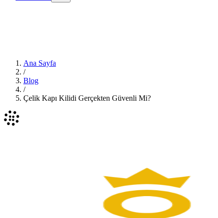
Ana Sayfa
/
Blog
/
Çelik Kapı Kilidi Gerçekten Güvenli Mi?