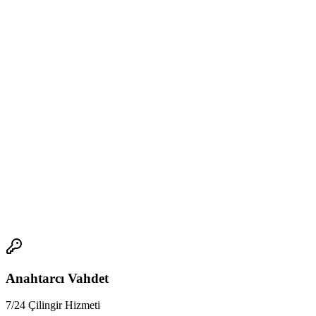
Zemin kat ve giriş katlar
İş yerleri
için ideal güvenlik çözümüdür.
Sonuç
Çok noktalı kilit sistemleri, tek noktalı kilitlere kıyasla çok daha
güvenlidir. Doğru barel seçimi ve profesyonel montaj ile birlikte
kullanıldığında, hırsızlığa karşı yüksek koruma sağlar.
📍 Kapı güvenliğinizi üst seviyeye taşımak için profesyonel
anahtarcı desteği almak istiyorsanız
adanaanahtarcim.com
adresini
ziyaret edebilirsiniz.
📞
Anahtarcı Vahdet
7/24 Çilingir Hizmeti