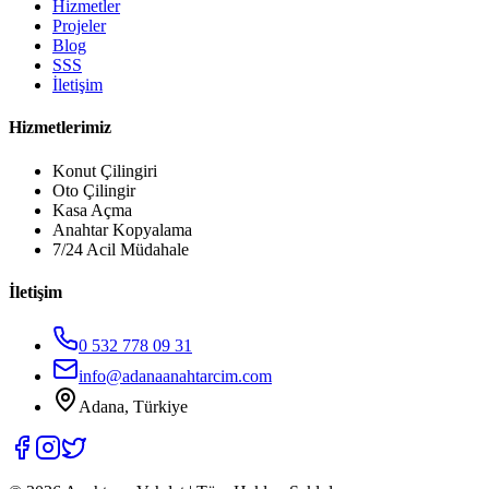
Hizmetler
Projeler
Blog
SSS
İletişim
Hizmetlerimiz
Konut Çilingiri
Oto Çilingir
Kasa Açma
Anahtar Kopyalama
7/24 Acil Müdahale
İletişim
0 532 778 09 31
info@adanaanahtarcim.com
Adana, Türkiye