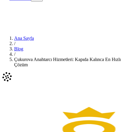
Ana Sayfa
/
Blog
/
Çukurova Anahtarcı Hizmetleri: Kapıda Kalınca En Hızlı
Çözüm