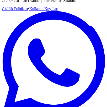
©
2026
Anahtarcı Vahdet | Tüm Hakları Saklıdır.
Gizlilik Politikası
•
Kullanım Koşulları