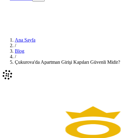
Ana Sayfa
/
Blog
/
Çukurova'da Apartman Girişi Kapıları Güvenli Midir?