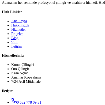
Adana'nın her semtinde profesyonel çilingir ve anahtarcı hizmeti. Hızl
Hızlı Linkler
Ana Sayfa
Hakkımızda
Hizmetler
Projeler
Blog
SSS
İletişim
Hizmetlerimiz
Konut Çilingiri
Oto Çilingir
Kasa Açma
Anahtar Kopyalama
7/24 Acil Müdahale
İletişim
0 532 778 09 31