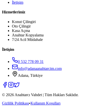
İletişim
Hizmetlerimiz
Konut Çilingiri
Oto Çilingir
Kasa Açma
Anahtar Kopyalama
7/24 Acil Müdahale
İletişim
0 532 778 09 31
info@adanaanahtarcim.com
Adana, Türkiye
©
2026
Anahtarcı Vahdet | Tüm Hakları Saklıdır.
Gizlilik Politikası
•
Kullanım Koşulları