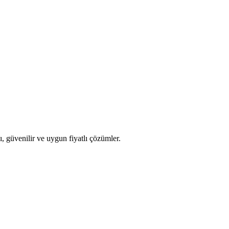
işyerimize güvenliği sağlamanın yanı sıra, aynı zamanda makul fiyatlı b
ı, güvenilir ve uygun fiyatlı çözümler.