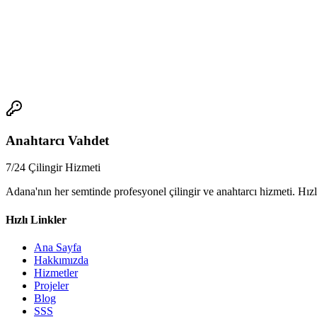
*
Güvenli bir hizmet seçimi nasıl yapılır?
Güvenilir bir anahtarcı veya çilingir seçmek, evimize, araçımıza veya 
📞
Anahtarcı Vahdet
7/24 Çilingir Hizmeti
Adana'nın her semtinde profesyonel çilingir ve anahtarcı hizmeti. Hızl
Hızlı Linkler
Ana Sayfa
Hakkımızda
Hizmetler
Projeler
Blog
SSS