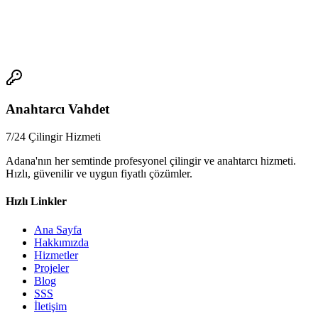
sahiplerinin günün her saatinde hizmet almasını sağlar.
📞
Anahtarcı Vahdet
7/24 Çilingir Hizmeti
Adana'nın her semtinde profesyonel çilingir ve anahtarcı hizmeti.
Hızlı, güvenilir ve uygun fiyatlı çözümler.
Hızlı Linkler
Ana Sayfa
Hakkımızda
Hizmetler
Projeler
Blog
SSS
İletişim