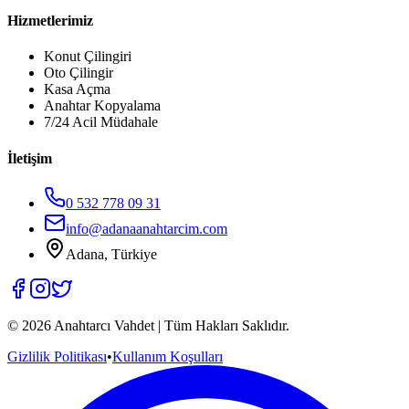
Hizmetlerimiz
Konut Çilingiri
Oto Çilingir
Kasa Açma
Anahtar Kopyalama
7/24 Acil Müdahale
İletişim
0 532 778 09 31
info@adanaanahtarcim.com
Adana, Türkiye
©
2026
Anahtarcı Vahdet | Tüm Hakları Saklıdır.
Gizlilik Politikası
•
Kullanım Koşulları