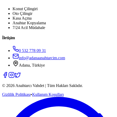
Konut Çilingiri
Oto Çilingir
Kasa Açma
Anahtar Kopyalama
7/24 Acil Müdahale
İletişim
0 532 778 09 31
info@adanaanahtarcim.com
Adana, Türkiye
©
2026
Anahtarcı Vahdet | Tüm Hakları Saklıdır.
Gizlilik Politikası
•
Kullanım Koşulları