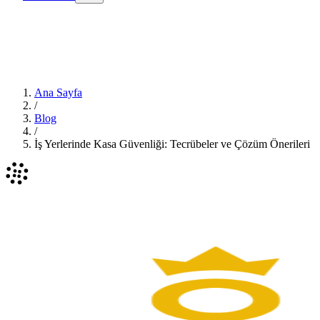
Ana Sayfa
/
Blog
/
İş Yerlerinde Kasa Güvenliği: Tecrübeler ve Çözüm Önerileri