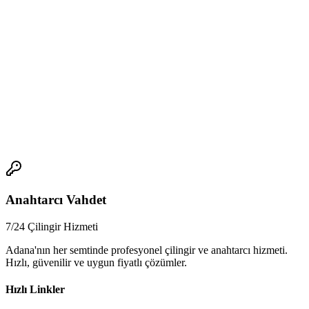
📞
Profesyonel Kilit Değişimi – Adana Anahtarcım
Adana’da
kapı kilidi değiştirme
, barel değişimi ve çelik kapı
güvenlik sistemleri için profesyonel hizmet almak istersen:
📱 Telefon:
0532 778 09 31
🌐 Web Site:
https://adanaanahtarcim.com
7/24 uzman anahtarcı hizmeti, hızlı montaj ve garantili işlem.
📞
Anahtarcı Vahdet
7/24 Çilingir Hizmeti
Adana'nın her semtinde profesyonel çilingir ve anahtarcı hizmeti.
Hızlı, güvenilir ve uygun fiyatlı çözümler.
Hızlı Linkler