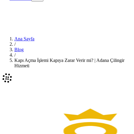
Ana Sayfa
/
Blog
/
Kapı Açma İşlemi Kapıya Zarar Verir mi? | Adana Çilingir
Hizmeti