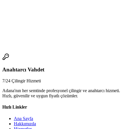
Kapı kilidi değişimi, güvenliğin ilk adımıdır; ancak sonrasında
alınacak doğru önlemlerle bu güvenlik kalıcı hale gelir. Yeni kilidin
doğru çalışması, anahtar kontrolü ve düzenli bakım sayesinde ev ve
iş yerinizde maksimum güvenlik sağlanır. Profesyonel kilit değişimi
ve sonrası destek için
adanaanahtarcim.com
her zaman
yanınızdadır.
📞
Anahtarcı Vahdet
7/24 Çilingir Hizmeti
Adana'nın her semtinde profesyonel çilingir ve anahtarcı hizmeti.
Hızlı, güvenilir ve uygun fiyatlı çözümler.
Hızlı Linkler
Ana Sayfa
Hakkımızda
Hizmetler