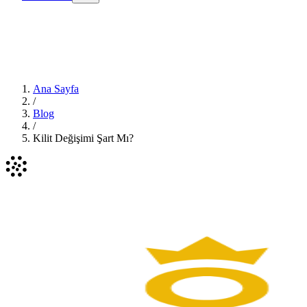
Ana Sayfa
/
Blog
/
Kilit Değişimi Şart Mı?