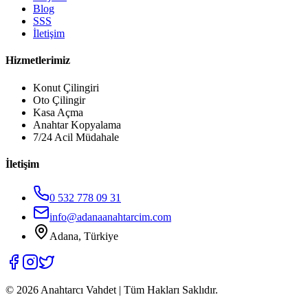
Blog
SSS
İletişim
Hizmetlerimiz
Konut Çilingiri
Oto Çilingir
Kasa Açma
Anahtar Kopyalama
7/24 Acil Müdahale
İletişim
0 532 778 09 31
info@adanaanahtarcim.com
Adana, Türkiye
©
2026
Anahtarcı Vahdet | Tüm Hakları Saklıdır.