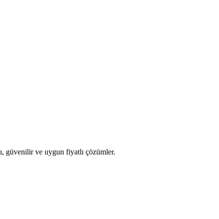
nizin güvenliği için risksiz hizmet almanız önemlidir.
. Bu hizmet, 7 gün 24 saat boyunca hizmet sunar.
ı, güvenilir ve uygun fiyatlı çözümler.