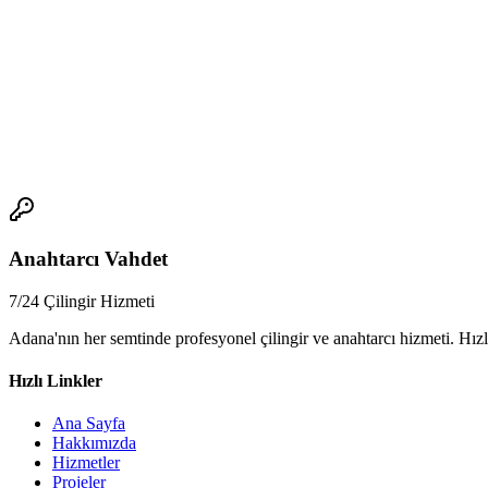
- Ucuz hizmet veren çilingirlerin deneyimi yetersizdir. Bu nedenle, evi
4.
7/24 anahtarcı hizmeti ne anlama gelir?
- 7/24 anahtarcı hizmeti, evinizin güvenliği için önemli bir hizmettir
📞
Anahtarcı Vahdet
7/24 Çilingir Hizmeti
Adana'nın her semtinde profesyonel çilingir ve anahtarcı hizmeti. Hızl
Hızlı Linkler
Ana Sayfa
Hakkımızda
Hizmetler
Projeler