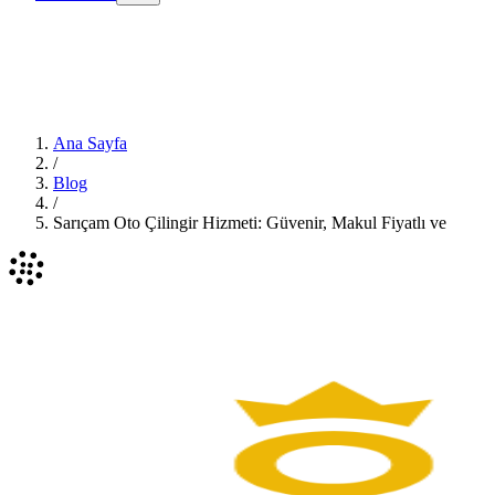
Ana Sayfa
/
Blog
/
Sarıçam Oto Çilingir Hizmeti: Güvenir, Makul Fiyatlı ve