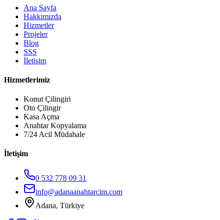
Ana Sayfa
Hakkımızda
Hizmetler
Projeler
Blog
SSS
İletişim
Hizmetlerimiz
Konut Çilingiri
Oto Çilingir
Kasa Açma
Anahtar Kopyalama
7/24 Acil Müdahale
İletişim
0 532 778 09 31
info@adanaanahtarcim.com
Adana, Türkiye