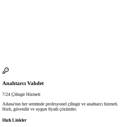
* Sarıçam'da oto çilingir hizmeti arayışında olduğumda, nasıl bir
firma seçmeliyim?
* Ucuz oto çilingir fiyatları sunan firmayı seçmeli miyim?
* Acil çilingir çağırırken, nasıl bir firma seçmeliyim?
* Sarıçam'da 7/24 anahtarcı hizmeti sunan firmalar var mı?
* Sarıçam'da oto çilingir fiyatları ne kadar?
📞
Anahtarcı Vahdet
7/24 Çilingir Hizmeti
Adana'nın her semtinde profesyonel çilingir ve anahtarcı hizmeti.
Hızlı, güvenilir ve uygun fiyatlı çözümler.
Hızlı Linkler