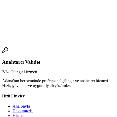
olmasıdır. Bu durum, daha uzun vadede daha büyük sorunlara sebep
olabilir.
*
Acil çilingir çağırırken nelere dikkat edilmelidir?
Acil çilingir
çağırırken, sorunu çözmeye odaklanmak önemlidir. Ancak, aynı
zamanda, doğru firmayı seçmeniz de önemlidir.
📞
Anahtarcı Vahdet
7/24 Çilingir Hizmeti
Adana'nın her semtinde profesyonel çilingir ve anahtarcı hizmeti.
Hızlı, güvenilir ve uygun fiyatlı çözümler.
Hızlı Linkler
Ana Sayfa
Hakkımızda
Hizmetler