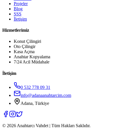
Projeler
Blog
SSS
İletişim
Hizmetlerimiz
Konut Çilingiri
Oto Çilingir
Kasa Açma
Anahtar Kopyalama
7/24 Acil Müdahale
İletişim
0 532 778 09 31
info@adanaanahtarcim.com
Adana, Türkiye
©
2026
Anahtarcı Vahdet | Tüm Hakları Saklıdır.