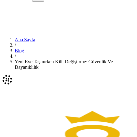
Ana Sayfa
/
Blog
/
Yeni Eve Taşınırken Kilit Değiştirme: Güvenlik Ve
Dayanıklılık