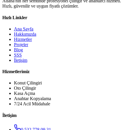
Adana'nın her semtinde profesyonel çilingir ve anahtarcı hizmeti.
Hızlı, güvenilir ve uygun fiyatlı çözümler.
Hızlı Linkler
Ana Sayfa
Hakkımızda
Hizmetler
Projeler
Blog
SSS
İletişim
Hizmetlerimiz
Konut Çilingiri
Oto Çilingir
Kasa Açma
Anahtar Kopyalama
7/24 Acil Müdahale
İletişim
0 532 778 09 31