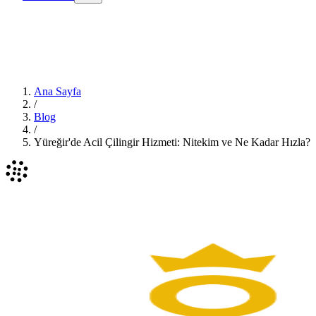
Ana Sayfa
/
Blog
/
Yüreğir'de Acil Çilingir Hizmeti: Nitekim ve Ne Kadar Hızla?