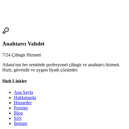
kalitesini ve güvenliğini dikkatle kontrol etmelisiniz.
📞
Anahtarcı Vahdet
7/24 Çilingir Hizmeti
Adana'nın her semtinde profesyonel çilingir ve anahtarcı hizmeti.
Hızlı, güvenilir ve uygun fiyatlı çözümler.
Hızlı Linkler
Ana Sayfa
Hakkımızda
Hizmetler
Projeler
Blog
SSS
İletişim