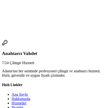
Yüreğir'de anahtar güvenlik hizmeti, çeşitli anahtarcı ustaları
tarafından sunulmaktadır. Doğru seçimi yaparken, deneyim ve
beceri sahibi bir usta seçmeye özen gösterin, fiyat belirsizliği ile
kalite arasındaki dengeli seçimi yapın ve 7/24 anahtarcı hizmeti
seçin.
📞
Anahtarcı Vahdet
7/24 Çilingir Hizmeti
Adana'nın her semtinde profesyonel çilingir ve anahtarcı hizmeti.
Hızlı, güvenilir ve uygun fiyatlı çözümler.
Hızlı Linkler
Ana Sayfa
Hakkımızda
Hizmetler
Projeler