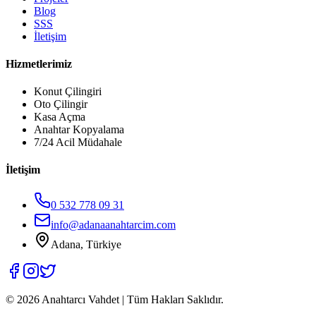
Blog
SSS
İletişim
Hizmetlerimiz
Konut Çilingiri
Oto Çilingir
Kasa Açma
Anahtar Kopyalama
7/24 Acil Müdahale
İletişim
0 532 778 09 31
info@adanaanahtarcim.com
Adana, Türkiye
©
2026
Anahtarcı Vahdet | Tüm Hakları Saklıdır.