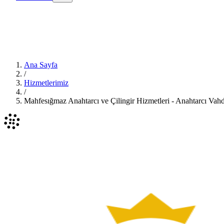
Ana Sayfa
/
Hizmetlerimiz
/
Mahfesığmaz Anahtarcı ve Çilingir Hizmetleri - Anahtarcı Vahd